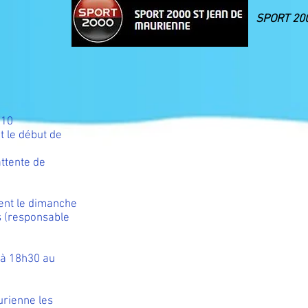
SPORT 2000
h10
t le début de
attente de
ent le dimanche
s (responsable
 à 18h30 au
urienne les