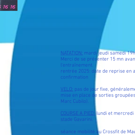
NATATION:
mardi jeudi samedi 19
Merci de se présenter 15 mn avan
l'entraînement.
rentrée 2025: date de reprise en 
confirmation
VELO:
pas de jour fixe, généralem
mise en place de sorties groupée
Marc Cubilo).
COURSE A PIED:
lundi et mercredi
stade Gavarini.
séance mobilité au Crossfit de Ma